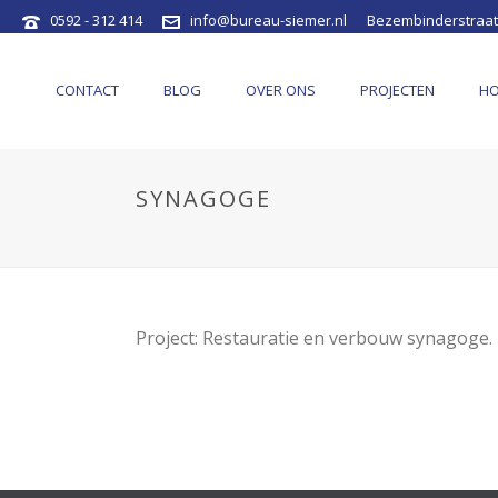
0592 - 312 414
info@bureau-siemer.nl
Bezembinderstraat
CONTACT
BLOG
OVER ONS
PROJECTEN
H
SYNAGOGE
Project: Restauratie en verbouw synagoge.