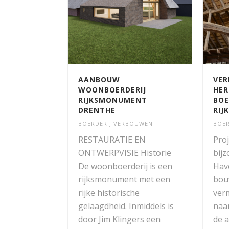
AANBOUW
VER
WOONBOERDERIJ
HER
RIJKSMONUMENT
BOE
DRENTHE
RIJ
BOERDERIJ VERBOUWEN
BOER
RESTAURATIE EN
Proj
ONTWERPVISIE Historie
bijz
De woonboerderij is een
Hav
rijksmonument met een
bou
rijke historische
ver
gelaagdheid. Inmiddels is
naa
door Jim Klingers een
de 