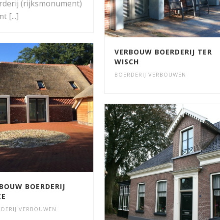
rderij (rijksmonument)
t [...]
VERBOUW BOERDERIJ TER
WISCH
BOERDERIJ VERBOUWEN
BOUW BOERDERIJ
ZE
DERIJ VERBOUWEN