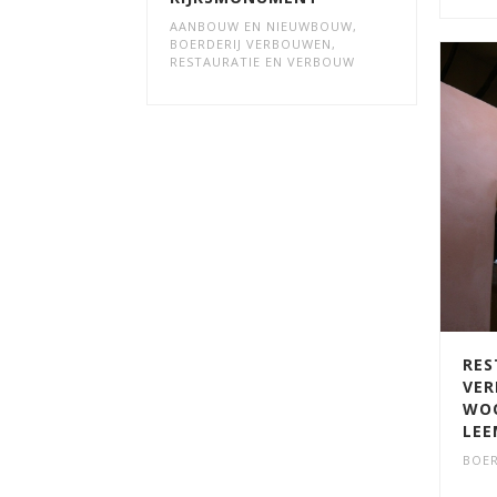
AANBOUW EN NIEUWBOUW
,
BOERDERIJ VERBOUWEN
,
RESTAURATIE EN VERBOUW
RES
VE
WOO
LEE
BOER