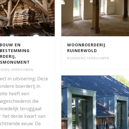
BOUW EN
WOONBOERDERIJ
BESTEMMING
RUINERWOLD
RDERIJ,
BOERDERIJ VERBOUWEN
KSMONUMENT
DERIJ VERBOUWEN
ect in uitvoering: Deze
ondere boerderij in
elte heeft een
wgeschiedenis die
moedelijk teruggaat
r het derde kwart van
achttiende eeuw. De