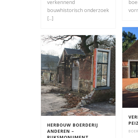
verkennend
boe
bouwhistorisch onderzoek
vorm
[...]
VER
PEI
HERBOUW BOERDERIJ
ANDEREN –
BOER
RIJKSMONUMENT