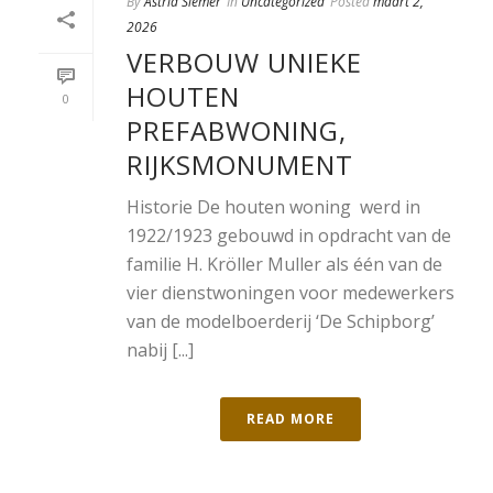
By
Astrid Siemer
In
Uncategorized
Posted
maart 2,
2026
VERBOUW UNIEKE
HOUTEN
0
PREFABWONING,
RIJKSMONUMENT
Historie De houten woning werd in
1922/1923 gebouwd in opdracht van de
familie H. Kröller Muller als één van de
vier dienstwoningen voor medewerkers
van de modelboerderij ‘De Schipborg’
nabij [...]
READ MORE